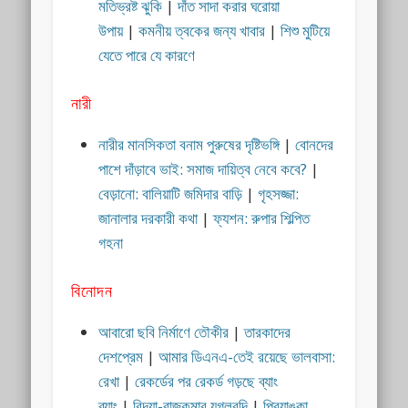
মতিভ্রষ্ট ঝুকি
|
দাঁত সাদা করার ঘরোয়া
উপায়
|
কমনীয় ত্বকের জন্য খাবার
|
শিশু মুটিয়ে
যেতে পারে যে কারণে
নারী
নারীর মানসিকতা বনাম পুরুষের দৃষ্টিভঙ্গি
|
বোনদের
পাশে দাঁড়াবে ভাই: সমাজ দায়িত্ব নেবে কবে?
|
বেড়ানো: বালিয়াটি জমিদার বাড়ি
|
গৃহসজ্জা:
জানালার দরকারী কথা
|
ফ্যশন: রুপার শিল্পিত
গহনা
বিনোদন
আবারো ছবি নির্মাণে তৌকীর
|
তারকাদের
দেশপ্রেম
|
আমার ডিএনএ-তেই রয়েছে ভালবাসা:
রেখা
|
রেকর্ডের পর রেকর্ড গড়ছে ব্যাং
ব্যাং
|
বিদ্যা-রাজকুমার যুগলবন্দি
|
প্রিয়াঙ্কা