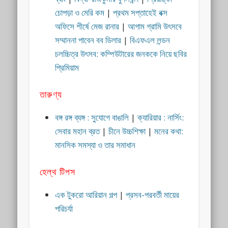
চোপড়া ও মেরি কম
|
প্রথম সপ্তাহেই বক্স
অফিসে শীর্ষে মেজ রানার
|
আগাম গ্রামি উৎসবে
সম্মাননা পাবেন বব ডিলার
|
বিএফএল লন্ডন
চলচ্চিত্র উৎসব: কম্পিউটারের জনককে নিয়ে ছবির
প্রিমিয়াম
তারুণ্য
বঙ্গ রঙ্গ ব্যঙ্গ : সুযোগে বাঙালি
|
ক্যারিয়ার : নার্সিং:
সেবার মহান ব্রত
|
চীনে উচ্চশিক্ষা
|
মনের কথা:
মানসিক সমস্যা ও তার সমাধান
হেল্থ টিপস
এক টুকরো আরিয়ান গল্প
|
প্রসব-পরবর্তী মায়ের
পরিচর্যা