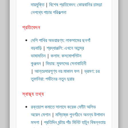
দায়মুক্তি
|
বিশেষ প্রতিবেদন: কোরবানির চামড়া
নেপথ্যে পাচার পরিকল্পনা
প্রতিবেদন
দেশি পাখির অভয়ারণ্য: লাকসামের ছনগাঁ
বড়বাড়ি
|
শ্রদ্ধাঞ্জলি: এখনে অতন্দ্র
ভাষামতিন
|
কলাম: কসমোপলিটন
কুঞ্জবন
|
ফিচার: মুঘলদের সেনাবাহিনী
|
আন্তঃসারশূণ্য নয় মাকাল ফল
|
ভ্রমণ: চর
তুফানিয়া: পর্যটনের নতুন দুয়ার
স্বাস্থ্য তথ্য
রক্তচাপ কমাতে সালাদে কয়েক ফোঁটা অলিভ
অয়েল মেশান
|
মস্তিষ্ক পুনর্গঠনে অনন্য উপাদান
মসলা
|
প্রতিদিন ঘন্টায় পাঁচ মিনিট হাটুন বিষন্নতায়