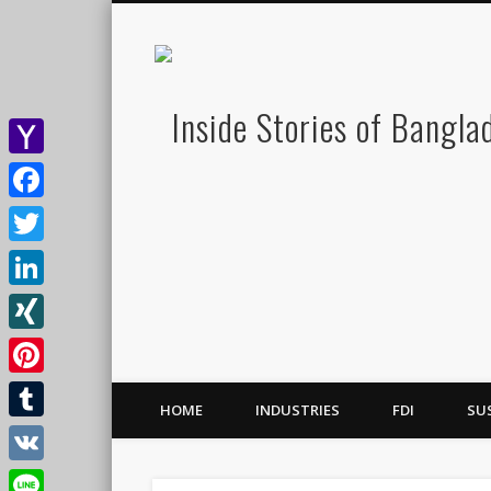
Yahoo
Mail
Facebook
Twitter
LinkedIn
XING
Pinterest
HOME
INDUSTRIES
FDI
SU
Tumblr
VK