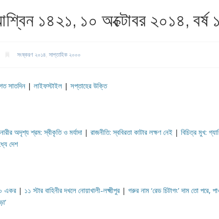
্বিন ১৪২১, ১০ অক্টোবর ২০১৪, বর্ষ ১
সংষ্করণ ২০১৪
,
সাপ্তাহিক ২০০০
গত সাতদিন
|
লাইফস্টাইল
|
সপ্তাহের উক্তি
রীর অদৃশ্য শ্রম: স্বীকৃতি ও মর্যাদা
|
রাজনীতি: স্ববিরতা কাটার লক্ষণ নেই
|
বিচিত্র মুখ: গ্য
ধ্যে দেশ
০০ একর
|
১১ স্টার বাহিনীর দখলে নোয়াখালী-লক্ষ্মীপুর
|
গরুর নাম ‘রেড চিটাগং’ দাম তো পরে, প
়া’