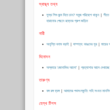
স্বাস্থ্য তথ্য
সুস্থ শিশু জন্ম দিতে চান? সবুজ পরিবেশে থাকুন
|
শীতে 
হারানোর পেছনে রক্তের গ্রুপ জড়িত
নারী
অতৃপ্তি বনাম বড়াই
|
দাম্পত্য: ভাঙনের সুর
|
মায়ের 
বিনোদন
অস্কারে ‘জোনাকির আলো’
|
প্রত্যাশার আলে দেখাচ্ছে 
তারুণ্য
বঙ্গ রঙ্গ ব্যঙ্গ
|
আমাদের পথসংস্কৃতি: সহি সংযত মানস
হেল্থ টিপস