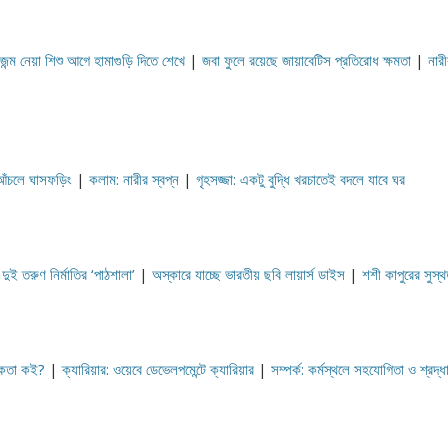
জন্ম নেয়া শিশু আগে হামাগুড়ি দিতে শেখে
|
জবা ফুলে রয়েছে জায়াবেটিস প্রতিরোধ ক্ষমতা
|
নারী
আঁচলে ঘাসফড়িং
|
কলাম: নারীর স্বপ্ন
|
গৃহসজ্জা: একটু বুদ্ধি খরচাতেই বদলে যাবে ঘর
দুই তরুণ নির্মাতির ‘পাঠশালা’
|
অস্কারে যাচ্ছে ভারতীয় ছবি লায়ার্স ডাইস
|
শশী কাপুরের সুস্থ
িকতা কই?
|
ক্যারিয়ার: ওয়েবে ডেভেলপমেন্টে ক্যারিয়ার
|
সম্পর্ক: কর্মস্থলে সহযোগিতা ও শ্রদ্ধ