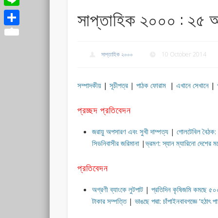
সাপ্তাহিক ২০০০ : ২৫ আশ
Line
Share
সাপ্তাহিক ২০০০
10 October 2014
সম্পাদকীয়
|
সূচীপত্র
|
পাঠক ফোরাম
|
এখানে সেখানে
|
প্রচ্ছদ প্রতিবেদন
জরায়ু অপসারণ এবং সুখী দাম্পত্য
|
গোলটেবিল বৈঠক: না
সিডনিবাসীর জরিমানা
|
ভ্রমণ: স্যান ম্যারিনো দেশের ম
প্রতিবেদন
অগ্রণী ব্যাংকে লুটপাট
|
প্রতিদিন কৃষিজমি কমছে ৫
টাকার সম্পত্তি
|
ভাঙছে পদ্মা: চাঁপাইনবাবগজ্ঞে ‘হঠাৎ পাড