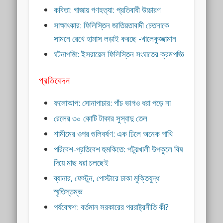
কবিতা: গাজায় গণহত্যা: প্রতিবাধী উচ্চারণ
সাক্ষাৎকার: ফিলিস্তিন জাতিয়তাবাদী চেতনাকে
সামনে রেখে হামাস লড়াই করছে -খালেকুজ্জামান
ঘটনাপজ্ঞি: ইসরায়েল ফিলিস্তিন সংঘাতের ক্রমপজ্ঞি
প্রতিবেদন
ফলোআপ: সোনাপাচার: পাঁচ ভাগও ধরা পড়ে না
রেলের ৩০ কোটি টাকার সুস্বাদু তেল
শামীমের ওপর গুলিবর্ষণ: এক ঢিলে অনেক পাখি
পরিবেশ-প্রতিবেশ হুমকিতে: পটুয়খালী উপকূলে বিষ
দিয়ে মাছ ধরা চলছেই
ব্যানার, ফেস্টুন, পোস্টারে ঢাকা মুক্তিযুদ্ধ
স্মৃতিস্তম্ভ
পর্যবেক্ষণ: বর্তমান সরকারের পররাষ্ট্রনীতি কী?