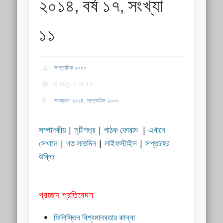
২০১৪, বর্ষ ১৭, সংখ্যা
১১
সাপ্তাহিক ২০০০
8 August 2014
সংষ্করণ ২০১৪
,
সাপ্তাহিক ২০০০
সম্পাদকীয়
|
সূচীপত্র
|
পাঠক ফোরাম
|
এখানে
সেখানে
|
গত সাতদিন
|
লাইফস্টাইল
|
সপ্তাহের
উক্তি
প্রচ্ছদ প্রতিবেদন
ফিলিস্তিন বিশ্বমানবতার কান্না