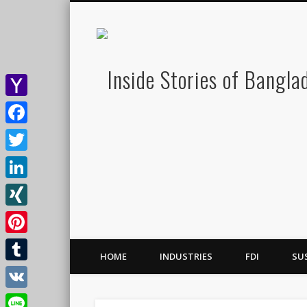
Yahoo
Mail
Facebook
Twitter
LinkedIn
XING
Pinterest
HOME
INDUSTRIES
FDI
SU
Tumblr
VK