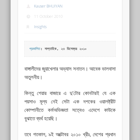
Kauser BHUIYAN
11 October 2010
Insights
প্রকাশিত
: সাপ্তাহিক, ২৩ ডিসেম্বর ২০১০
বাঙ্গালীদের জুয়াখেলার অভ্যাস সনাতন। আবেক ভালবাসা
অতুলনীয়।
কিন্তু শেয়ার বাজারে এ দু’টোর কোনটারই যে এক
পয়সাও মূল্য নেই সেটা এক দশকের ওয়ালষ্ট্রীট
কোম্পানীতে কর্মঅভিজ্ঞতা সত্বেও এদেশে কাউকে
বুঝাতে ব্যর্থ হয়েছি।
তবে গতকাল, ৯ই অক্টোবর ২০১০ খ্রীঃ, দেশের প্রধান