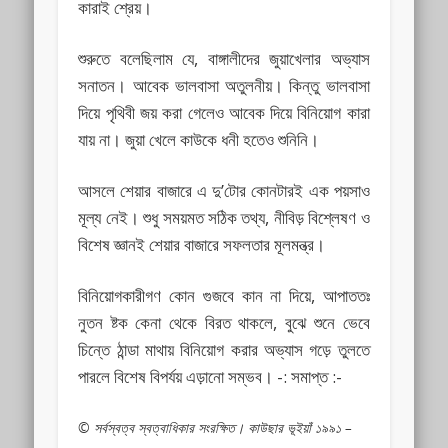
কারাই শ্রেয়।
শুরুতে বলেছিলাম যে, বাঙ্গালীদের জুয়াখেলার অভ্যাস
সনাতন। আবেক ভালবাসা অতুলনীয়। কিন্তু ভালবাসা
দিয়ে পৃথিবী জয় করা গেলেও আবেক দিয়ে বিনিয়োগ কারা
যায় না। জুয়া খেলে কাউকে ধনী হতেও শুনিনি।
আসলে শেয়ার বাজারে এ দু’টোর কোনটারই এক পয়সাও
মূল্য নেই। শুধু সময়মত সঠিক তথ্য, নীবিড় বিশ্লেষণ ও
বিশেষ জ্ঞানই শেয়ার বাজারে সফলতার মূলমন্ত্র।
বিনিয়োগকারীগণ কোন গুজবে কান না দিয়ে, আপাততঃ
নুতন ষ্টক কেনা থেকে বিরত থাকলে, বুঝে শুনে ভেবে
চিন্তে ঠান্ডা মাথায় বিনিয়োগ করার অভ্যাস গড়ে তুলতে
পারলে বিশেষ বিপর্যয় এড়ানো সম্ভব। -: সমাপ্ত :-
© সর্বস্বত্ব স্বত্বাধিকার সংরক্ষিত। কাউছার ভূইয়াঁ ১৯৯১ –