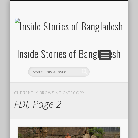
SUSTAINABILITY
LAWS & RIGHTS
INDUSTRIES
সাপ্তাহিক ২০০০
INSIGHTS
GENERAL
HOME
SHOP
FDI
Inside Stories of Bangladesh
CURRENTLY BROWSING CATEGORY
FDI, Page 2